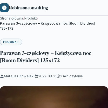
Robinsonconsulting
Strona główna
/
Produkt
/
Parawan 3-częściowy – Księżycowa noc [Room Dividers]
135×172
PRODUKT
Parawan 3-częściowy – Księżycowa noc
[Room Dividers] 135×172
Mateusz Kowalski
2022-03-21
2 min czytania