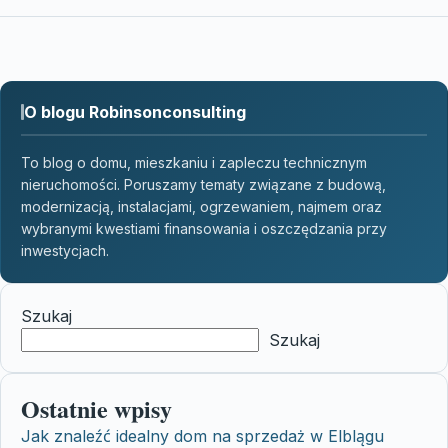
O blogu Robinsonconsulting
To blog o domu, mieszkaniu i zapleczu technicznym
nieruchomości. Poruszamy tematy związane z budową,
modernizacją, instalacjami, ogrzewaniem, najmem oraz
wybranymi kwestiami finansowania i oszczędzania przy
inwestycjach.
Szukaj
Szukaj
Ostatnie wpisy
Jak znaleźć idealny dom na sprzedaż w Elblągu