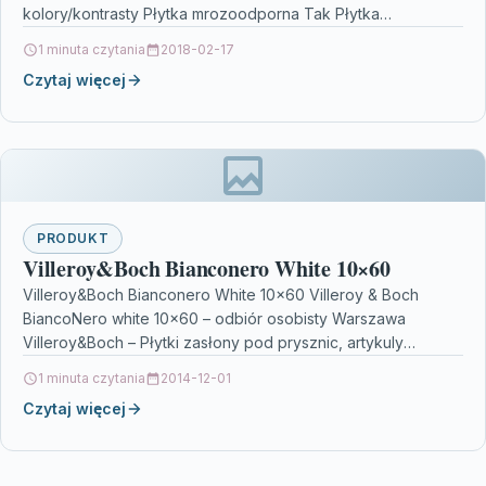
kolory/kontrasty Płytka mrozoodporna Tak Płytka
rektyfikowana Tak Płytka tonalna Tak Przeznaczenie…
1 minuta czytania
2018-02-17
Czytaj więcej
PRODUKT
Villeroy&Boch Bianconero White 10×60
Villeroy&Boch Bianconero White 10×60 Villeroy & Boch
BiancoNero white 10×60 – odbiór osobisty Warszawa
Villeroy&Boch – Płytki zasłony pod prysznic, artykuly
hydrauliczne, szyna karnisz,…
1 minuta czytania
2014-12-01
Czytaj więcej