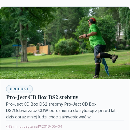
PRODUKT
Pro-Ject CD Box DS2 srebrny
Pro-Ject CD Box DS2 srebrny Pro-Ject CD Box
DS2Odtwarzacz CDW odróżnieniu do sytuacji z przed lat. ,
dziś coraz mniej ludzi chce zainwestować w…
3 minut czytania
2016-05-04