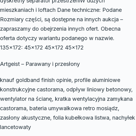
dyskretny separator przestrzeniW dużych
mieszkaniach i loftach Dane techniczne: Podane
Rozmiary części, są dostępne na innych aukcja –
zapraszamy do obejrzenia innych ofert. Obecna
oferta dotyczy wariantu podanego w nazwie.
135×172: 45×172 45×172 45×172
Artgeist – Parawany i przesłony
knauf goldband finish opinie, profile aluminiowe
konstrukcyjne castorama, odpływ liniowy betonowy,
wentylator na ścianę, kratka wentylacyjna zamykana
castorama, bateria umywalkowa retro mosiądz,
zasłony akustyczne, folia kubełkowa listwa, nachyłek
lancetowaty