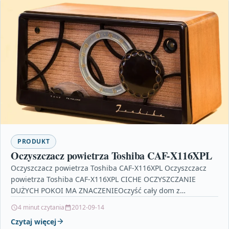
PRODUKT
Oczyszczacz powietrza Toshiba CAF-X116XPL
Oczyszczacz powietrza Toshiba CAF-X116XPL Oczyszczacz
powietrza Toshiba CAF-X116XPL CICHE OCZYSZCZANIE
DUŻYCH POKOI MA ZNACZENIEOczyść cały dom z
zanieczyszczeń, bakterii, wirusów i brzydkich zapachów.
4 minut czytania
2012-09-14
Jeden…
Czytaj więcej