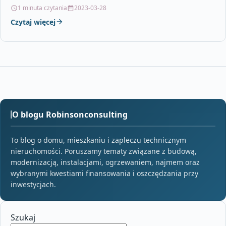
cmMrozoodporność: takRektyfikacja: takRodzaj powierzchni:
1 minuta czytania
2023-03-28
natura…
Czytaj więcej
O blogu Robinsonconsulting
To blog o domu, mieszkaniu i zapleczu technicznym
nieruchomości. Poruszamy tematy związane z budową,
modernizacją, instalacjami, ogrzewaniem, najmem oraz
wybranymi kwestiami finansowania i oszczędzania przy
inwestycjach.
Szukaj