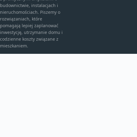
budownictwie, instalacjach i
nieruchomościach. Piszemy o
rozwiązaniach, które
pomagają lepiej zaplanować
inwestycję, utrzymanie domu i
codzienne koszty związane z
mieszkaniem.
KATEGORIE
Bez kategorii
budownictwo
Inne
TEMATY
Instalacje
Najem