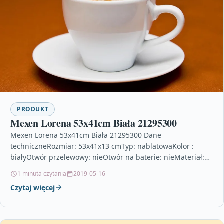
PRODUKT
Mexen Lorena 53x41cm Biała 21295300
Mexen Lorena 53x41cm Biała 21295300 Dane
techniczneRozmiar: 53x41x13 cmTyp: nablatowaKolor :
białyOtwór przelewowy: nieOtwór na baterie: nieMateriał:
ceramika sanitarna Mexen – Umywalki płytki gresowe…
1 minuta czytania
2019-05-16
Czytaj więcej