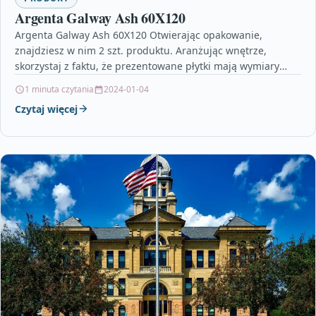
Argenta Galway Ash 60X120
Argenta Galway Ash 60X120 Otwierając opakowanie,
znajdziesz w nim 2 szt. produktu. Aranżując wnętrze,
skorzystaj z faktu, że prezentowane płytki mają wymiary
60×120 cm.…
1 minuta czytania
2024-01-04
Czytaj więcej