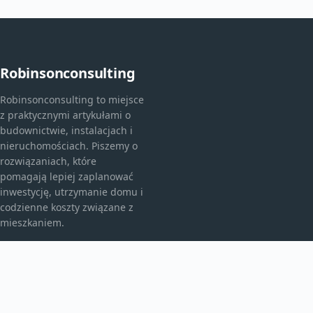
Robinsonconsulting
Robinsonconsulting to miejsce
z praktycznymi artykułami o
budownictwie, instalacjach i
nieruchomościach. Piszemy o
rozwiązaniach, które
pomagają lepiej zaplanować
inwestycję, utrzymanie domu i
codzienne koszty związane z
mieszkaniem.
KATEGORIE
Bez kategorii
budownictwo