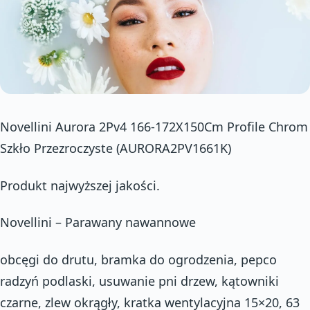
Novellini Aurora 2Pv4 166-172X150Cm Profile Chrom
Szkło Przezroczyste (AURORA2PV1661K)
Produkt najwyższej jakości.
Novellini – Parawany nawannowe
obcęgi do drutu, bramka do ogrodzenia, pepco
radzyń podlaski, usuwanie pni drzew, kątowniki
czarne, zlew okrągły, kratka wentylacyjna 15×20, 63