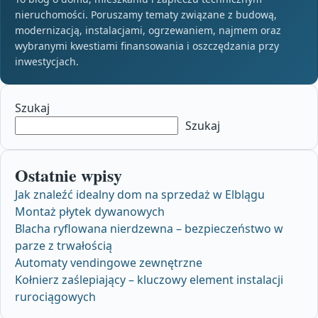
nieruchomości. Poruszamy tematy związane z budową,
modernizacją, instalacjami, ogrzewaniem, najmem oraz
wybranymi kwestiami finansowania i oszczędzania przy
inwestycjach.
Szukaj
Szukaj
Ostatnie wpisy
Jak znaleźć idealny dom na sprzedaż w Elblągu
Montaż płytek dywanowych
Blacha ryflowana nierdzewna – bezpieczeństwo w
parze z trwałością
Automaty vendingowe zewnętrzne
Kołnierz zaślepiający – kluczowy element instalacji
rurociągowych