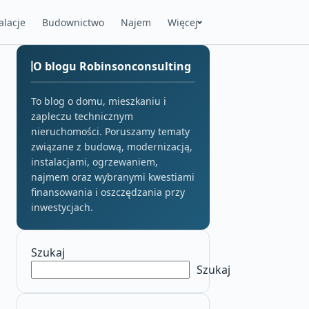
alacje
Budownictwo
Najem
Więcej
O blogu Robinsonconsulting
To blog o domu, mieszkaniu i
zapleczu technicznym
nieruchomości. Poruszamy tematy
związane z budową, modernizacją,
instalacjami, ogrzewaniem,
najmem oraz wybranymi kwestiami
finansowania i oszczędzania przy
inwestycjach.
Szukaj
Szukaj