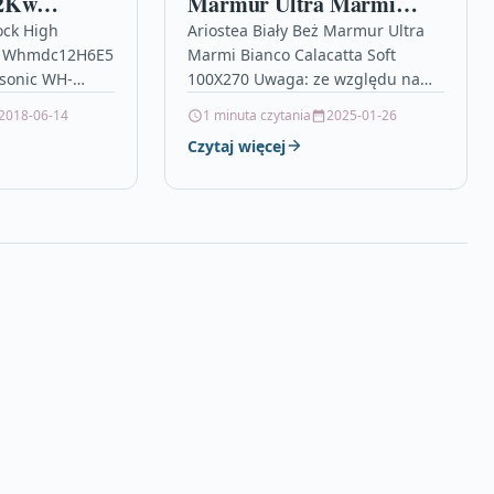
12Kw
Marmur Ultra Marmi
5
Bianco Calacatta Soft
ck High
Ariostea Biały Beż Marmur Ultra
w Whmdc12H6E5
Marmi Bianco Calacatta Soft
100X270
sonic WH-
100X270 Uwaga: ze względu na
REA HIGH
niestandardowy rozmiar płyt,
2018-06-14
1 minuta czytania
2025-01-26
ierdź
cena transportu będzie określana
Czytaj więcej
akupem – tel.
indywidualnie i może…
JUJ
ATY!ZAPYTAJ