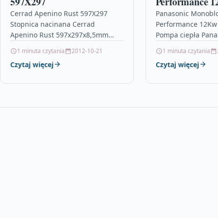
597X297
Performance 
Whmdc12H6E
Cerrad Apenino Rust 597X297
Panasonic Monoblo
Stopnica nacinana Cerrad
Performance 12K
Apenino Rust 597x297x8,5mm
Pompa ciepła Pana
35807 Informacje o produkcie: –
MDC12H6E5 AQUA
1 minuta czytania
2012-10-21
1 minuta czytania
Format: 30×60- Nazwa kolekcji:
PERFORMANCEPotw
Czytaj więcej
Czytaj więcej
Apenino- Przeznaczenie: Płytki
dostępność przed z
stopnicowe- Zastosowanie:…
660 866 759 NEGOC
CENY!WYSOKIE RAB
O…