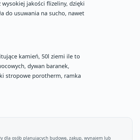
ysokiej jakości flizeliny, dzięki
ała do usuwania na sucho, nawet
ujące kamień, 50l ziemi ile to
 owocowych, dywan baranek,
lki stropowe porotherm, ramka
ły dla osób planujących budowę, zakup, wynajem lub