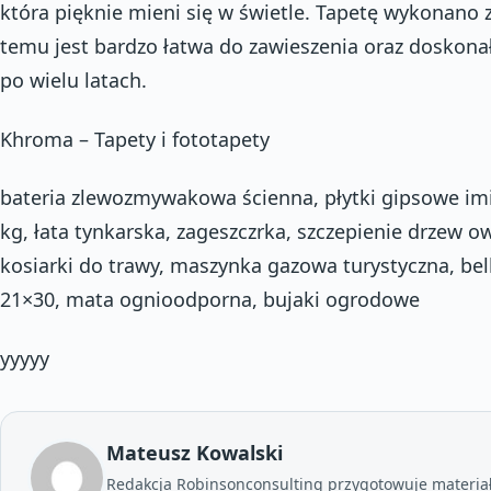
która pięknie mieni się w świetle. Tapetę wykonano z w
temu jest bardzo łatwa do zawieszenia oraz doskon
po wielu latach.
Khroma – Tapety i fototapety
bateria zlewozmywakowa ścienna, płytki gipsowe imit
kg, łata tynkarska, zageszczrka, szczepienie drzew
kosiarki do trawy, maszynka gazowa turystyczna, be
21×30, mata ognioodporna, bujaki ogrodowe
yyyyy
Mateusz Kowalski
Redakcja Robinsonconsulting przygotowuje materia