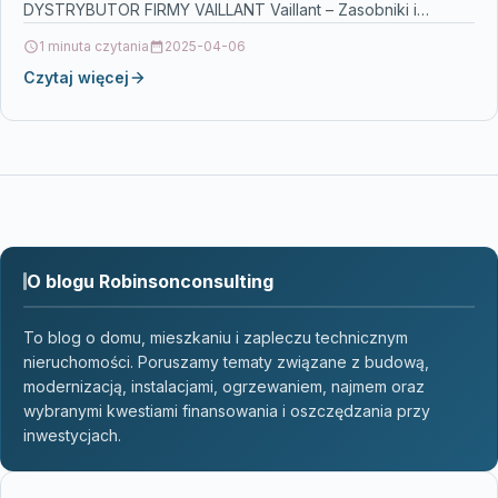
DYSTRYBUTOR FIRMY VAILLANT Vaillant – Zasobniki i
wymienniki światełka świąteczne na zewnątrz,…
1 minuta czytania
2025-04-06
Czytaj więcej
O blogu Robinsonconsulting
To blog o domu, mieszkaniu i zapleczu technicznym
nieruchomości. Poruszamy tematy związane z budową,
modernizacją, instalacjami, ogrzewaniem, najmem oraz
wybranymi kwestiami finansowania i oszczędzania przy
inwestycjach.