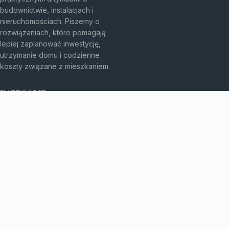
budownictwie, instalacjach i
nieruchomościach. Piszemy o
rozwiązaniach, które pomagają
lepiej zaplanować inwestycję,
utrzymanie domu i codzienne
koszty związane z mieszkaniem.
KATEGORIE
Bez kategorii
budownictwo
Inne
TEMATY
Instalacje
Najem