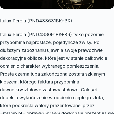
Italux Perola (PND433631BK+BR)
Italux Perola (PND433091BK+BR) tylko pozornie
przypomina najprostsze, pojedyncze zwisy. Po
dłuższym zapoznaniu ujawnia swoje prawdziwie
dekoracyjne oblicze, które jest w stanie całkowicie
odmienić charakter wybranego pomieszczenia.
Prosta czarna tuba zakończona została szklanym
kloszem, którego faktura przypomina
dawne kryształowe zastawy stołowe. Całości
dopełnia wykończenie w odcieniu ciepłego złota,
które podkreśla walory prezentowanej przez
=mlamp.pl= oprawy.Oprawy doskonale prezentują się