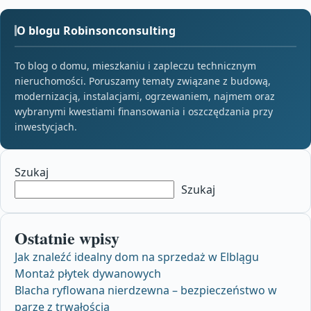
O blogu Robinsonconsulting
To blog o domu, mieszkaniu i zapleczu technicznym
nieruchomości. Poruszamy tematy związane z budową,
modernizacją, instalacjami, ogrzewaniem, najmem oraz
wybranymi kwestiami finansowania i oszczędzania przy
inwestycjach.
Szukaj
Szukaj
Ostatnie wpisy
Jak znaleźć idealny dom na sprzedaż w Elblągu
Montaż płytek dywanowych
Blacha ryflowana nierdzewna – bezpieczeństwo w
parze z trwałością