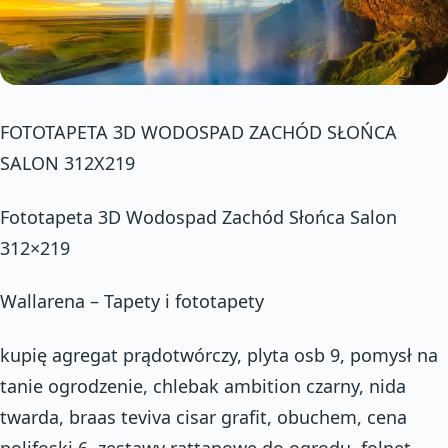
FOTOTAPETA 3D WODOSPAD ZACHÓD SŁOŃCA
SALON 312X219
Fototapeta 3D Wodospad Zachód Słońca Salon
312×219
Wallarena – Tapety i fototapety
kupię agregat prądotwórczy, plyta osb 9, pomysł na
tanie ogrodzenie, chlebak ambition czarny, nida
twarda, braas teviva cisar grafit, obuchem, cena
polifoski 6, zestawy rattanowe do ogrodu, folnet