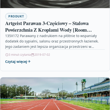
PRODUKT
Artgeist Parawan 3-Częściowy – Stalowa
Powierzchnia Z Kroplami Wody [Room
Dividers] 135X172
135X172 Parawany z nadrukiem na płótnie to wspaniały
dodatek do sypialni, salonu oraz przestronnych łazienek.
Jego zadaniem jest lepsza organizacja przestrzeni w
pomieszczeniu, ale…
3 minut czytania
2019-07-02
Czytaj więcej