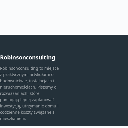
Robinsonconsulting
Robinsonconsulting to miejsce
z praktycznymi artykułami o
budownictwie, instalacjach i
nieruchomościach. Piszemy o
rozwiązaniach, które
pomagają lepiej zaplanować
inwestycję, utrzymanie domu i
codzienne koszty związane z
mieszkaniem.