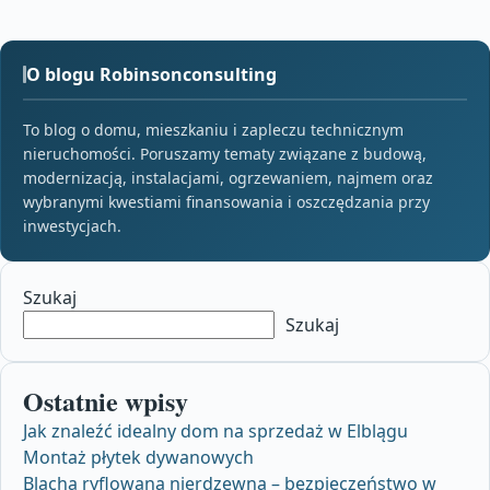
O blogu Robinsonconsulting
To blog o domu, mieszkaniu i zapleczu technicznym
nieruchomości. Poruszamy tematy związane z budową,
modernizacją, instalacjami, ogrzewaniem, najmem oraz
wybranymi kwestiami finansowania i oszczędzania przy
inwestycjach.
Szukaj
Szukaj
Ostatnie wpisy
Jak znaleźć idealny dom na sprzedaż w Elblągu
Montaż płytek dywanowych
Blacha ryflowana nierdzewna – bezpieczeństwo w