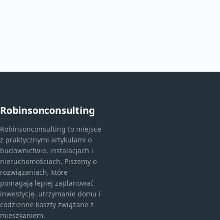
Robinsonconsulting
Robinsonconsulting to miejsce
z praktycznymi artykułami o
budownictwie, instalacjach i
nieruchomościach. Piszemy o
rozwiązaniach, które
pomagają lepiej zaplanować
inwestycję, utrzymanie domu i
codzienne koszty związane z
mieszkaniem.