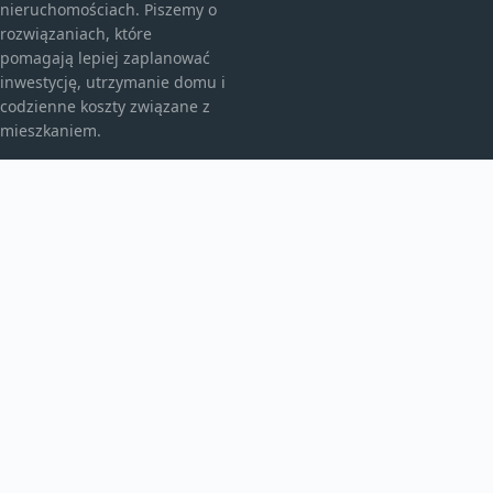
nieruchomościach. Piszemy o
rozwiązaniach, które
pomagają lepiej zaplanować
inwestycję, utrzymanie domu i
codzienne koszty związane z
mieszkaniem.
KATEGORIE
Bez kategorii
budownictwo
Inne
TEMATY
Instalacje
Najem
Ogrzewanie