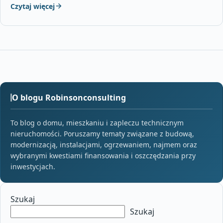
Czytaj więcej
O blogu Robinsonconsulting
To blog o domu, mieszkaniu i zapleczu technicznym
nieruchomości. Poruszamy tematy związane z budową,
modernizacją, instalacjami, ogrzewaniem, najmem oraz
wybranymi kwestiami finansowania i oszczędzania przy
inwestycjach.
Szukaj
Szukaj