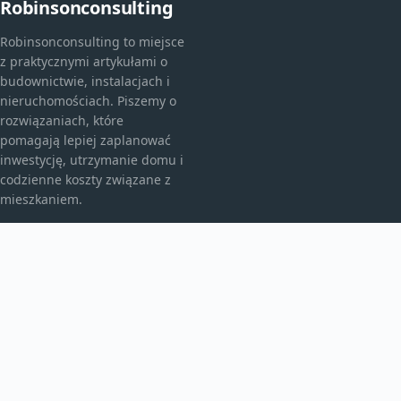
Robinsonconsulting
Robinsonconsulting to miejsce
z praktycznymi artykułami o
budownictwie, instalacjach i
nieruchomościach. Piszemy o
rozwiązaniach, które
pomagają lepiej zaplanować
inwestycję, utrzymanie domu i
codzienne koszty związane z
mieszkaniem.
KATEGORIE
Bez kategorii
budownictwo
Inne
TEMATY