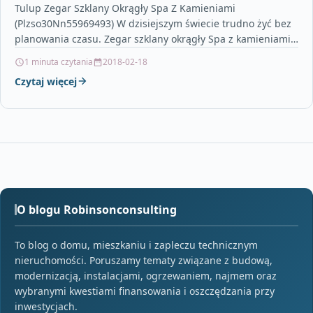
Tulup Zegar Szklany Okrągły Spa Z Kamieniami
(Plzso30Nn55969493) W dzisiejszym świecie trudno żyć bez
planowania czasu. Zegar szklany okrągły Spa z kamieniami
to produkt,…
1 minuta czytania
2018-02-18
Czytaj więcej
O blogu Robinsonconsulting
To blog o domu, mieszkaniu i zapleczu technicznym
nieruchomości. Poruszamy tematy związane z budową,
modernizacją, instalacjami, ogrzewaniem, najmem oraz
wybranymi kwestiami finansowania i oszczędzania przy
inwestycjach.