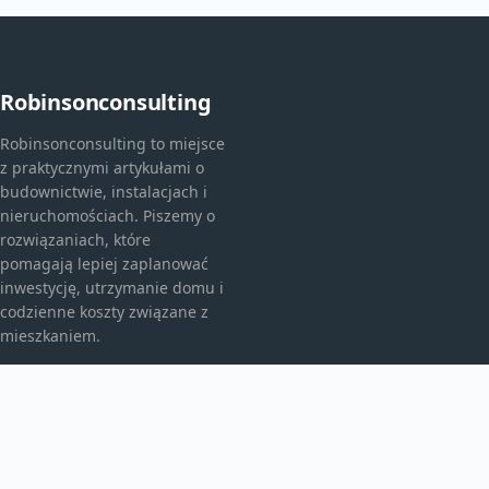
Robinsonconsulting
Robinsonconsulting to miejsce
z praktycznymi artykułami o
budownictwie, instalacjach i
nieruchomościach. Piszemy o
rozwiązaniach, które
pomagają lepiej zaplanować
inwestycję, utrzymanie domu i
codzienne koszty związane z
mieszkaniem.
KATEGORIE
Bez kategorii
budownictwo