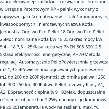
zaprojektowanej szufladzie – rozwiązanie chronione
w Urzędzie Patentowym RP.– palnik wykonany z
najwyższej jakości materiałów – stali żaroodpornych,
kwasoodpornych i nierdzewnychNazwa Kotła
Jednostka Ogniwo Eko Pellet 18 Ogniwo Eko Pellet
25Moc nominalna kotła kW 18 25Zakres mocy kW
5,4 – 18 7,5 – 25Klasa kotła wg PNEN 303-52012 5
5Klasa efektywności energetycznej A+ A+Metoda
regulacji Automatycznie PelloPowierzchnia grzewcza
m2 1,9 2,4Powierzchnia ogrzewanych pomieszczeń
m2 do 200 do 260Pojemność zbiornika paliwa l 250
lub 300 250 lub 300Paliwo Pellet drzewny Klasy A1,
A2, BSprawność cieplna % 91 92Max. dopuszczalne
ciśnienie robocze bar 2 2Wymagany ciąg kominowy
Pa 20 20Temperatura wody na zasilaniu max. °C