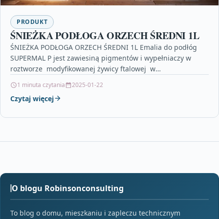
PRODUKT
ŚNIEŻKA PODŁOGA ORZECH ŚREDNI 1L
ŚNIEŻKA PODŁOGA ORZECH ŚREDNI 1L Emalia do podłóg
SUPERMAL P jest zawiesiną pigmentów i wypełniaczy w
roztworze modyfikowanej żywicy ftalowej w
rozpuszczalnikach organicznych z…
1 minuta czytania
2025-01-22
Czytaj więcej
O blogu Robinsonconsulting
To blog o domu, mieszkaniu i zapleczu technicznym