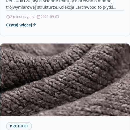
Rett. 40×120 płytki ścienne imitujące drewno o modnej
trójwymiarowej strukturze.Kolekcja Larchwood to płytki
ścienne drewnopodobne…
2 minut czytania
2021-09-03
Czytaj więcej
PRODUKT