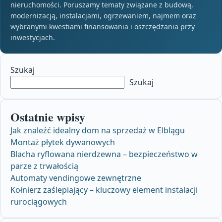
nieruchomości. Poruszamy tematy związane z budową,
modernizacją, instalacjami, ogrzewaniem, najmem oraz
wybranymi kwestiami finansowania i oszczędzania przy
inwestycjach.
Szukaj
Szukaj
Ostatnie wpisy
Jak znaleźć idealny dom na sprzedaż w Elblągu
Montaż płytek dywanowych
Blacha ryflowana nierdzewna – bezpieczeństwo w
parze z trwałością
Automaty vendingowe zewnętrzne
Kołnierz zaślepiający – kluczowy element instalacji
rurociągowych