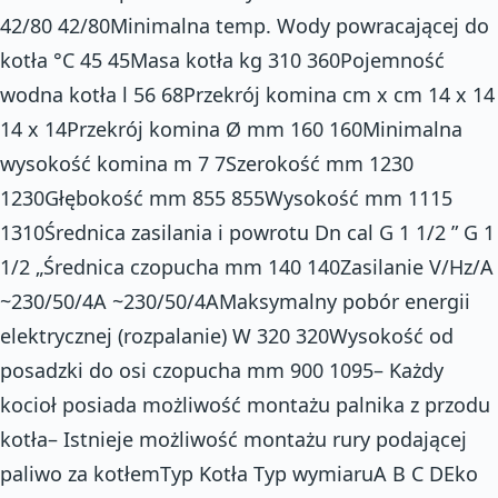
42/80 42/80Minimalna temp. Wody powracającej do
kotła °C 45 45Masa kotła kg 310 360Pojemność
wodna kotła l 56 68Przekrój komina cm x cm 14 x 14
14 x 14Przekrój komina Ø mm 160 160Minimalna
wysokość komina m 7 7Szerokość mm 1230
1230Głębokość mm 855 855Wysokość mm 1115
1310Średnica zasilania i powrotu Dn cal G 1 1/2 ” G 1
1/2 „Średnica czopucha mm 140 140Zasilanie V/Hz/A
~230/50/4A ~230/50/4AMaksymalny pobór energii
elektrycznej (rozpalanie) W 320 320Wysokość od
posadzki do osi czopucha mm 900 1095– Każdy
kocioł posiada możliwość montażu palnika z przodu
kotła– Istnieje możliwość montażu rury podającej
paliwo za kotłemTyp Kotła Typ wymiaruA B C DEko