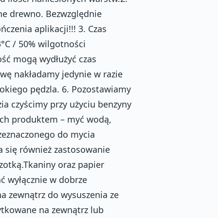
ne drewno. Bezwzględnie
enia aplikacji!!! 3. Czas
°C / 50% wilgotności
ność mogą wydłużyć czas
twę nakładamy jedynie w razie
rokiego pędzla. 6. Pozostawiamy
ia czyścimy przy użyciu benzyny
nych produktem – myć wodą,
rzeznaczonego do mycia
a się również zastosowanie
otką.Tkaniny oraz papier
ć wyłącznie w dobrze
a zewnątrz do wysuszenia ze
ytkowane na zewnątrz lub