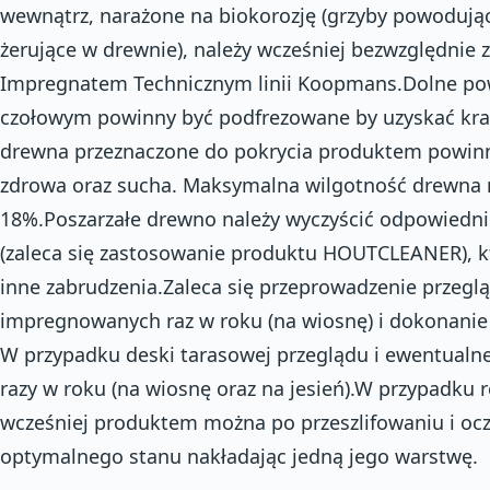
wewnątrz, narażone na biokorozję (grzyby powodują
żerujące w drewnie), należy wcześniej bezwzględnie
Impregnatem Technicznym linii Koopmans.Dolne pow
czołowym powinny być podfrezowane by uzyskać kr
drewna przeznaczone do pokrycia produktem powinna
zdrowa oraz sucha. Maksymalna wilgotność drewna 
18%.Poszarzałe drewno należy wyczyścić odpowiedn
(zaleca się zastosowanie produktu HOUTCLEANER), kt
inne zabrudzenia.Zaleca się przeprowadzenie przeg
impregnowanych raz w roku (na wiosnę) i dokonanie w
W przypadku deski tarasowej przeglądu i ewentualn
razy w roku (na wiosnę oraz na jesień).W przypadku 
wcześniej produktem można po przeszlifowaniu i ocz
optymalnego stanu nakładając jedną jego warstwę.