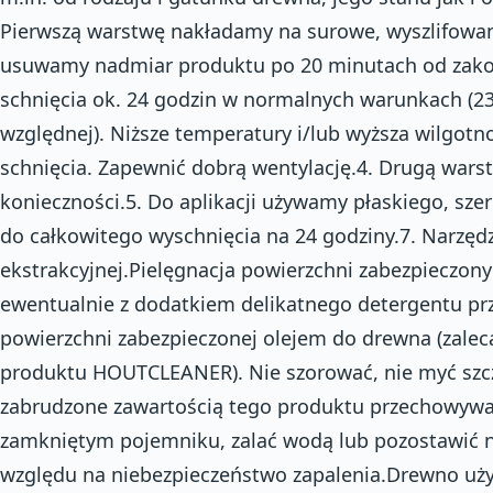
Pierwszą warstwę nakładamy na surowe, wyszlifowa
usuwamy nadmiar produktu po 20 minutach od zakończ
schnięcia ok. 24 godzin w normalnych warunkach (23
względnej). Niższe temperatury i/lub wyższa wilgot
schnięcia. Zapewnić dobrą wentylację.4. Drugą wars
konieczności.5. Do aplikacji używamy płaskiego, sze
do całkowitego wyschnięcia na 24 godziny.7. Narzędz
ekstrakcyjnej.Pielęgnacja powierzchni zabezpieczo
ewentualnie z dodatkiem delikatnego detergentu p
powierzchni zabezpieczonej olejem do drewna (zalec
produktu HOUTCLEANER). Nie szorować, nie myć szcz
zabrudzone zawartością tego produktu przechowywa
zamkniętym pojemniku, zalać wodą lub pozostawić n
względu na niebezpieczeństwo zapalenia.Drewno uż