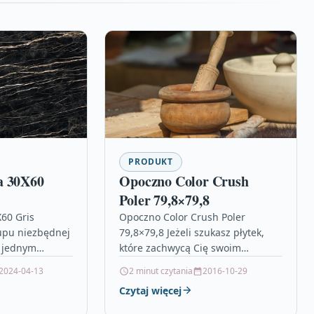
PRODUKT
a 30X60
Opoczno Color Crush
Poler 79,8×79,8
60 Gris
Opoczno Color Crush Poler
upu niezbędnej
79,8×79,8 Jeżeli szukasz płytek,
w jednym
które zachwycą Cię swoim
 o podanych
estetycznym wyglądem, a
2024-04-13
2 minut czytania
2016-10-29
rojektowaniu
zarazem będą wyróżniać się
Czytaj więcej
mieszczenia…
długotrwałą funkcjonalnością, to
idealnym wyborem…