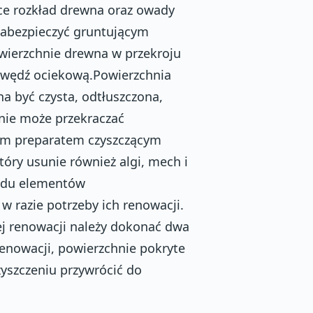
ce rozkład drewna oraz owady
 zabezpieczyć gruntującym
ierzchnie drewna w przekroju
awędź ociekową.Powierzchnia
 być czysta, odtłuszczona,
nie może przekraczać
im preparatem czyszczącym
óry usunie również algi, mech i
lądu elementów
 razie potrzeby ich renowacji.
ej renowacji należy dokonać dwa
renowacji, powierzchnie pokryte
yszczeniu przywrócić do