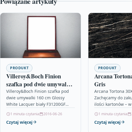
Powiązane artykuły
PRODUKT
PRODUKT
Villeroy&Boch Finion
Arcana Torton
szafka pod dwie umywalki
Gris
160 cm Glossy White
Villeroy&Boch Finion szafka pod
Arcana Tortona 30X
dwie umywalki 160 cm Glossy
Zachęcamy do zak
Lacquer biały F31200GF
White Lacquer biały F31200GF
ilości kartonów – 
Villeroy&Boch Finion szafka
znajduje się 6 szt.
1 minuta czytania
2016-06-26
1 minuta czytania
podumywalkowaFront: pyta MDM
wymiarach. Przy p
Czytaj więcej
Czytaj więcej
lakierowana Glossy White
remontowanego po
LacquerKorpus: pyta…