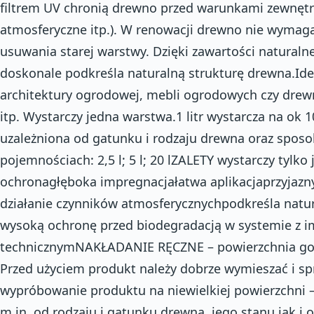
filtrem UV chronią drewno przed warunkami zewnętr
atmosferyczne itp.). W renowacji drewno nie wymaga
usuwania starej warstwy. Dzięki zawartości naturaln
doskonale podkreśla naturalną strukturę drewna.Id
architektury ogrodowej, mebli ogrodowych czy dre
itp. Wystarczy jedna warstwa.1 litr wystarcza na ok 
uzależniona od gatunku i rodzaju drewna oraz sposo
pojemnościach: 2,5 l; 5 l; 20 lZALETY wystarczy tylk
ochronagłęboka impregnacjałatwa aplikacjaprzyjazn
działanie czynników atmosferycznychpodkreśla nat
wysoką ochronę przed biodegradacją w systemie z 
technicznymNAKŁADANIE RĘCZNE – powierzchnia got
Przed użyciem produkt należy dobrze wymieszać i spr
wypróbowanie produktu na niewielkiej powierzchni –
m.in. od rodzaju i gatunku drewna, jego stanu jak i o