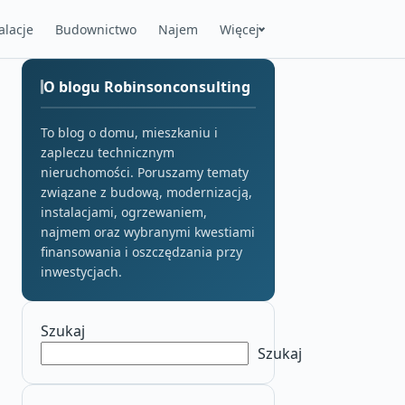
alacje
Budownictwo
Najem
Więcej
O blogu Robinsonconsulting
To blog o domu, mieszkaniu i
zapleczu technicznym
nieruchomości. Poruszamy tematy
związane z budową, modernizacją,
instalacjami, ogrzewaniem,
najmem oraz wybranymi kwestiami
finansowania i oszczędzania przy
inwestycjach.
Szukaj
Szukaj