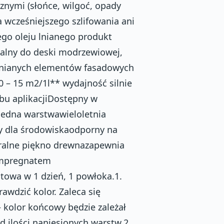
znymi (słońce, wilgoć, opady
 wcześniejszego szlifowania ani
ego oleju lnianego produkt
ealny do deski modrzewiowej,
wnianych elementów fasadowych
10 – 15 m2/1l** wydajność silnie
bu aplikacjiDostępny w
o jedna warstwawieloletnia
y dla środowiskaodporny na
uralne piękno drewnazapewnia
impregnatem
owa w 1 dzień, 1 powłoka.1.
awdzić kolor. Zaleca się
 kolor końcowy będzie zależał
d ilości naniesionych warstw.2.