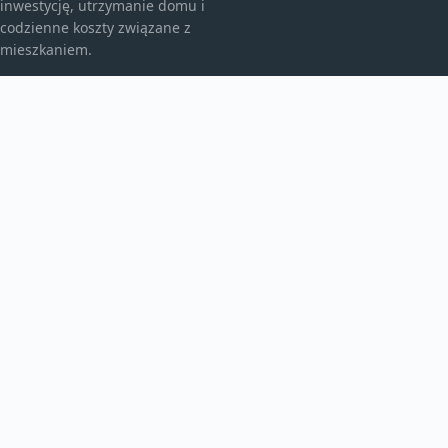
inwestycję, utrzymanie domu i
codzienne koszty związane z
mieszkaniem.
KATEGORIE
Bez kategorii
budownictwo
Inne
TEMATY
Instalacje
Najem
Ogrzewanie
WIĘCEJ