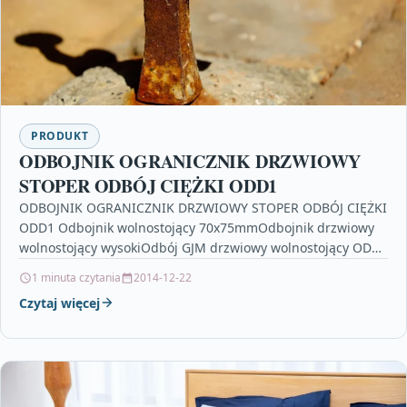
PRODUKT
ODBOJNIK OGRANICZNIK DRZWIOWY
STOPER ODBÓJ CIĘŻKI ODD1
ODBOJNIK OGRANICZNIK DRZWIOWY STOPER ODBÓJ CIĘŻKI
ODD1 Odbojnik wolnostojący 70x75mmOdbojnik drzwiowy
wolnostojący wysokiOdbój GJM drzwiowy wolnostojący OD4
– dzięki swoim wymiaromi masie nie wymaga…
1 minuta czytania
2014-12-22
Czytaj więcej