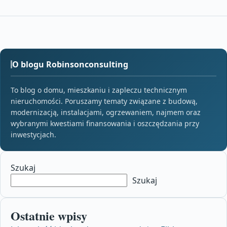
O blogu Robinsonconsulting
To blog o domu, mieszkaniu i zapleczu technicznym
nieruchomości. Poruszamy tematy związane z budową,
modernizacją, instalacjami, ogrzewaniem, najmem oraz
wybranymi kwestiami finansowania i oszczędzania przy
inwestycjach.
Szukaj
Szukaj
Ostatnie wpisy