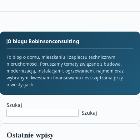
O blogu Robinsonconsulting
To blog o domu, mieszkaniu i zapleczu technicznym
nieruchomości. Poruszamy tematy związane z budową,
modernizacją, instalacjami, ogrzewaniem, najmem oraz
wybranymi kwestiami finansowania i oszczędzania przy
inwestycjach.
Szukaj
Szukaj
Ostatnie wpisy