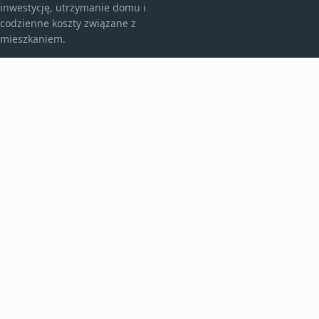
inwestycję, utrzymanie domu i
codzienne koszty związane z
mieszkaniem.
KATEGORIE
Bez kategorii
budownictwo
Inne
TEMATY
Instalacje
Najem
Ogrzewanie
WIĘCEJ