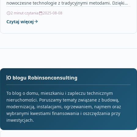
nowoczesne technologie z tradycyjnymi metodami. Dzięki
wieloletniemu doświadczeniu…
2 minut czytania
2025-08-08
Czytaj więcej
O blogu Robinsonconsulting
To blog o domu, mieszkaniu i zapleczu technicznym
nieruchomości. Poruszamy tematy związane z budową,
modernizacją, instalacjami, ogrzewaniem, najmem oraz
wybranymi kwestiami finansowania i oszczędzania przy
inwestycjach.